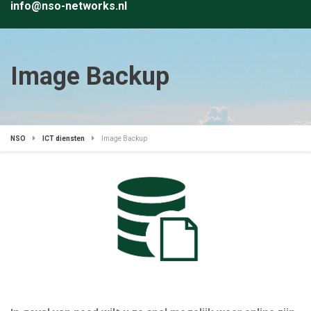
info@nso-networks.nl
Image Backup
NSO
ICT diensten
Image Backup